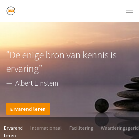
Skip to main content
“De enige bron van kennis is
ervaring”
— Albert Einstein
Ervarend leren
Ervarend
Internationaal
Facilitering
Waarderingsgeric
Leren